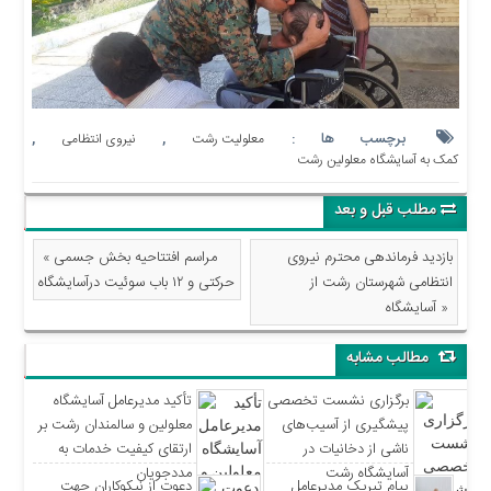
برچسب ها :
,
,
معلولیت رشت
نیروی انتظامی
کمک به آسایشگاه معلولین رشت
مطلب قبل و بعد
بازدید فرماندهی محترم نیروی
« مراسم افتتاحیه بخش جسمی
انتظامی شهرستان رشت از
حرکتی و ۱۲ باب سوئیت درآسایشگاه
آسایشگاه »
مطالب مشابه
برگزاری نشست تخصصی
تأکید مدیرعامل آسایشگاه
پیشگیری از آسیب‌های
معلولین و سالمندان رشت بر
ناشی از دخانیات در
ارتقای کیفیت خدمات به
آسایشگاه رشت
مددجویان
پیام تبریک مدیرعامل
دعوت از نیکوکاران جهت